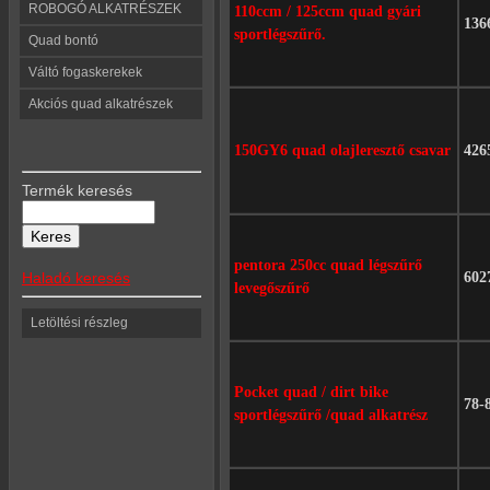
ROBOGÓ ALKATRÉSZEK
110ccm / 125ccm quad gyári
136
sportlégszűrő.
Quad bontó
Váltó fogaskerekek
Akciós quad alkatrészek
150GY6 quad olajleresztő csavar
426
Termék keresés
pentora 250cc quad légszűrő
Haladó keresés
602
levegőszűrő
Letöltési részleg
Pocket quad / dirt bike
78-
sportlégszűrő /quad alkatrész