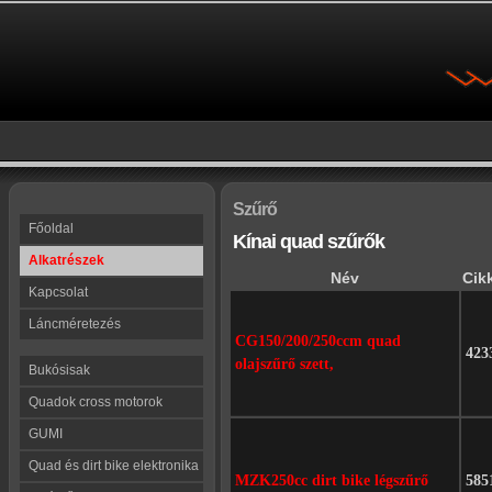
Szűrő
Főoldal
Kínai quad szűrők
Alkatrészek
Név
Cik
Kapcsolat
Láncméretezés
CG150/200/250ccm quad
423
olajszűrő szett,
Bukósisak
Quadok cross motorok
GUMI
Quad és dirt bike elektronika
MZK250cc dirt bike légszűrő
585