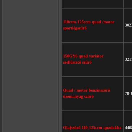
110ccm-125ccm quad /motor
302
sportlégszűrő
150GY6 quad variátor
321
szellőztető szűrő
Quad / motor benzinszűrő
78-
üzemanyag szűrő
Olajszűrő 110-125ccm quadokba
440