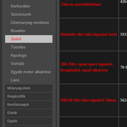
426
250ccm motorblokkhoz
Karburátor
Szívócsonk
Üzemanyag rendszer
Bowden
Defender dirt bike légszűrő betét
593
Szűrő
Tömítés
Kipufogó
Vízhűtő
200-250cc quad sport légszűrő,
78-
levegőszűrő /quad alkatrész
Egyéb motor alkatrész
Lánc
Műanyag elem
Kiegészítők
HR250 Dirt bike légszűrő 50mm
562
Kenőanyagok
Extrák
Egyéb