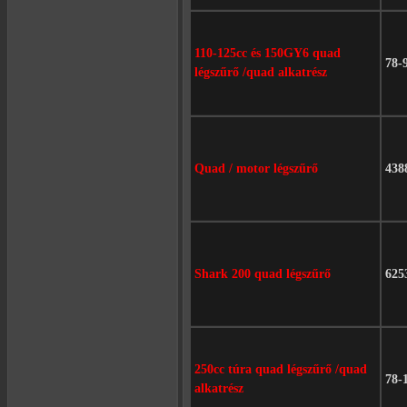
110-125cc és 150GY6 quad
78-
légszűrő /quad alkatrész
Quad / motor légszűrő
438
Shark 200 quad légszűrő
625
250cc túra quad légszűrő /quad
78-
alkatrész