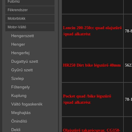
Futómű
Fékrendszer
Motorblokk
Motor-Váltó
Loncin 200-250cc quad olajszűrő
78-
/quad alkatrész
Hengerszett
Henger
Hengerfej
Dugattyú szett
HR250 Dirt bike légszűrő 40mm
562
Gyűrű szett
Szelep
Főtengely
Kuplung
Pocket quad /bike légszűrő
78-
/quad alkatrész
Váltó fogaskerék
Meghajtás
Önindító
Dekli
Olajszűrő takarócsavar, CG150-