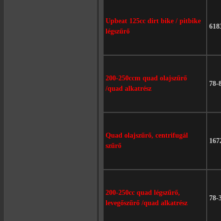
Upbeat 125cc dirt bike / pitbike
618
légszűrő
200-250ccm quad olajszűrő
78-
/quad alkatrész
Quad olajszűrő, centrifugál
167
szűrő
200-250cc quad légszűrő,
78-
levegőszűrő /quad alkatrész