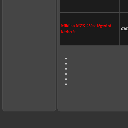
Mikilon MZK 250cc légszűrő
630
közbetét