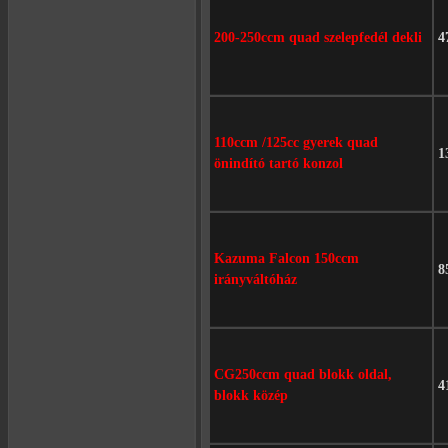
200-250ccm quad szelepfedél dekli
4
110ccm /125cc gyerek quad
1
önindító tartó konzol
Kazuma Falcon 150ccm
8
irányváltóház
CG250ccm quad blokk oldal,
4
blokk közép