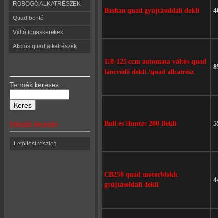
ROBOGÓ ALKATRÉSZEK
Bashan quad gyújtásoldali dekli
4
Quad bontó
Váltó fogaskerekek
Akciós quad alkatrészek
110-125 ccm automata váltós quad
8
láncvédő dekli /quad alkatrész
Termék keresés
Haladó keresés
Bull és Hunter 200 Dekli
5
Letöltési részleg
CB250 quad motorblokk
4
gyújtásoldali dekli