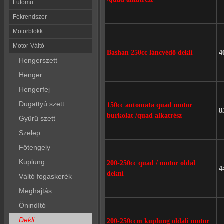
Futómű
Fékrendszer
Motorblokk
Motor-Váltó
Bashan 250cc láncvédő dekli
4
Hengerszett
Henger
Hengerfej
Dugattyú szett
150cc automata quad motor
8
burkolat /quad alkatrész
Gyűrű szett
Szelep
Főtengely
Kuplung
200-250cc quad / motor oldal
4
dekni
Váltó fogaskerék
Meghajtás
Önindító
Dekli
200-250ccm kuplung oldali motor