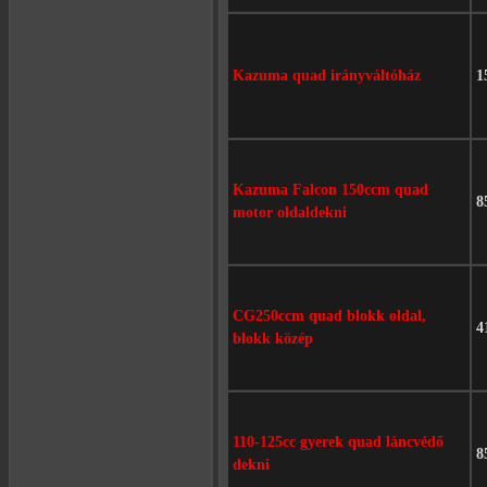
Kazuma quad irányváltóház
1
Kazuma Falcon 150ccm quad
8
motor oldaldekni
CG250ccm quad blokk oldal,
4
blokk közép
110-125cc gyerek quad láncvédő
8
dekni