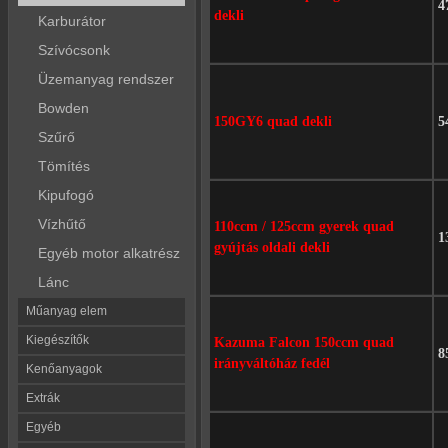
4
dekli
Karburátor
Szívócsonk
Üzemanyag rendszer
Bowden
150GY6 quad dekli
5
Szűrő
Tömítés
Kipufogó
Vízhűtő
110ccm / 125ccm gyerek quad
1
gyújtás oldali dekli
Egyéb motor alkatrész
Lánc
Műanyag elem
Kiegészítők
Kazuma Falcon 150ccm quad
8
irányváltóház fedél
Kenőanyagok
Extrák
Egyéb