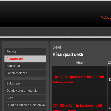
Dekli
Főoldal
Kínai quad dekli
Alkatrészek
Név
C
Kapcsolat
Láncméretezés
110-125cc Quad motorblokk dekli
1
takaró csavar
Bukósisak
Quadok cross motorok
GUMI
Quad és dirt bike elektronika
200-250cc Loncin lánckerék védő
7
/quad alkatrész