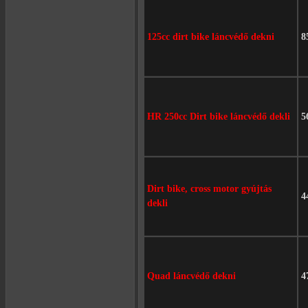
125cc dirt bike láncvédő dekni
8
HR 250cc Dirt bike láncvédő dekli
5
Dirt bike, cross motor gyújtás
4
dekli
Quad láncvédő dekni
4