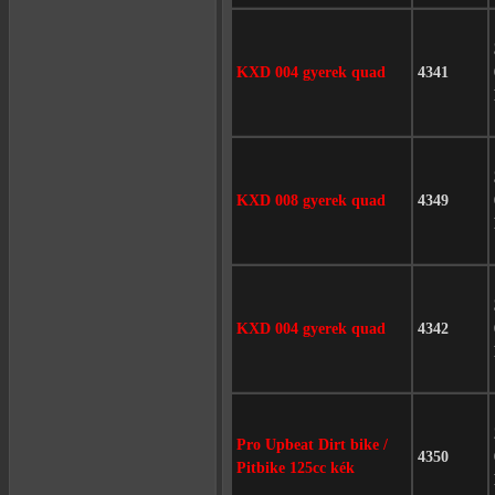
KXD 004 gyerek quad
4341
KXD 008 gyerek quad
4349
KXD 004 gyerek quad
4342
Pro Upbeat Dirt bike /
4350
Pitbike 125cc kék