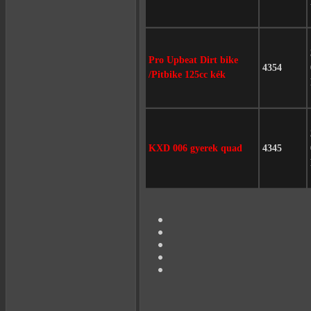
Pro Upbeat Dirt bike
4354
/Pitbike 125cc kék
KXD 006 gyerek quad
4345