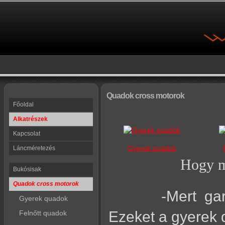
Quadok cross motorok
Főoldal
Alkatrészek
Kapcsolat
Gyerek quadok
Láncméretezés
Hogy mi
Bukósisak
Quadok cross motorok
-Mert gar
Gyerek quadok
Ezeket a gyerek q
Felnőtt quadok