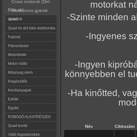
Cross motorok (Dirt
motorkat n
Bike-ok)
Elektromos gyerek
-Szinte minden a
quadok
GUMI
Quad és dirt bike elektronika
-Ingyenes s
Futómű
Fékrendszer
Motorblokk
-Ingyen kiprób
Motor-Váltó
könnyebben el tud
Műanyag elem
Kiegészítők
-Ha kinőtted, vag
Kenőanyagok
Extrák
mode
Egyéb
ROBOGÓ ALKATRÉSZEK
Quad bontó
Név
Cikkszám
Váltó fogaskerekek