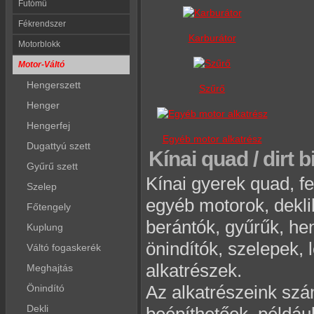
Futómű
Fékrendszer
Karburátor
Motorblokk
Motor-Váltó
Hengerszett
Szűrő
Henger
Hengerfej
Egyéb motor alkatrész
Dugattyú szett
Kínai quad / dirt 
Gyűrű szett
Kínai gyerek quad, fel
Szelep
egyéb motorok, dekli
Főtengely
berántók, gyűrűk, he
Kuplung
önindítók, szelepek, 
Váltó fogaskerék
alkatrészek.
Meghajtás
Az alkatrészeink s
Önindító
Dekli