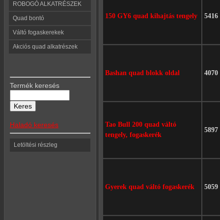
ROBOGÓ ALKATRÉSZEK
150 GY6 quad kihajtás tengely
5416
Quad bontó
Váltó fogaskerekek
Akciós quad alkatrészek
Bashan quad blokk oldal
4070
Termék keresés
Haladó keresés
Tao Bull 200 quad váltó
5897
tengely, fogaskerék
Letöltési részleg
Gyerek quad váltó fogaskerék
5059