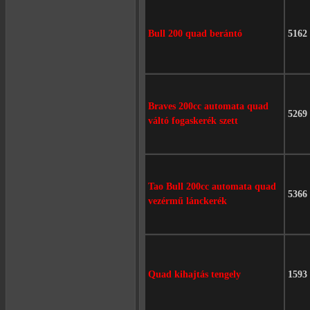
Bull 200 quad berántó
5162
Braves 200cc automata quad
5269
váltó fogaskerék szett
Tao Bull 200cc automata quad
5366
vezérmű lánckerék
Quad kihajtás tengely
1593