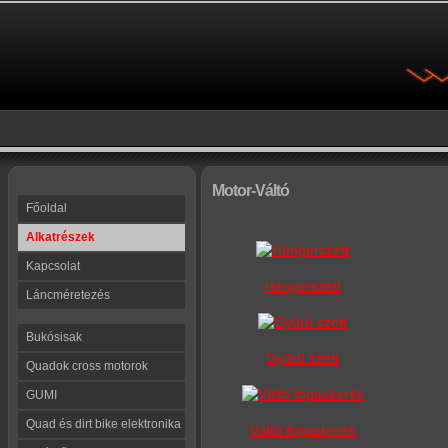
Motor-Váltó
Főoldal
Alkatrészek
Kapcsolat
Hengerszett
Láncméretezés
Bukósisak
Gyűrű szett
Quadok cross motorok
GUMI
Quad és dirt bike elektronika
Váltó fogaskerék