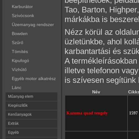
beépíthetőek, példáu
Karburátor
Tao, Barton, Highper
Szívócsonk
márkákba is beszerel
Üzemanyag rendszer
Nézz körül az oldalu
Bowden
üzletünkbe, ahol koll
Szűrő
karbantartási és szük
Tömítés
A termékleírásokban r
Kipufogó
illetve telefonon vag
Vízhűtő
is szívesen segítünk
Egyéb motor alkatrész
Lánc
Név
Cikk
Műanyag elem
Kiegészítők
Kazuma quad tengely
1597
Kenőanyagok
Extrák
Egyéb