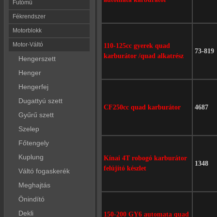
Futómű
Fékrendszer
Motorblokk
Motor-Váltó
110-125cc gyerek quad
73-819
karburátor /quad alkatrész
Hengerszett
Henger
Hengerfej
Dugattyú szett
CF250cc quad karburátor
4687
Gyűrű szett
Szelep
Főtengely
Kuplung
Kínai 4T robogó karburátor
1348
felújító készlet
Váltó fogaskerék
Meghajtás
Önindító
Dekli
150-200 GY6 automata quad