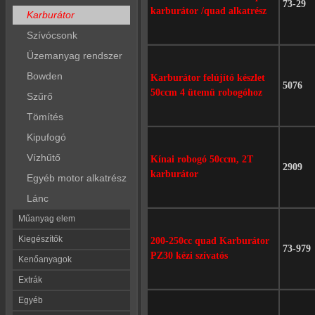
73-29
karburátor /quad alkatrész
Karburátor
Szívócsonk
Üzemanyag rendszer
Bowden
Karburátor felújító készlet
5076
50ccm 4 ütemü robogóhoz
Szűrő
Tömítés
Kipufogó
Vízhűtő
Kínai robogó 50ccm, 2T
2909
karburátor
Egyéb motor alkatrész
Lánc
Műanyag elem
Kiegészítők
200-250cc quad Karburátor
73-979
PZ30 kézi szívatós
Kenőanyagok
Extrák
Egyéb