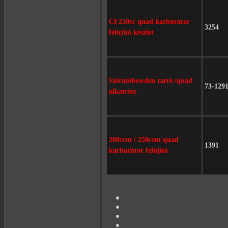
CF250cc quad karburátor
3254
felújító készlet
Szívatóbowden tartó /quad
73-129
alkatrész
200ccm / 250ccm quad
1391
karburátor felújító