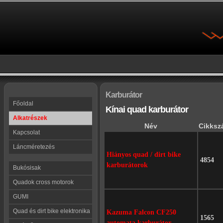
Karburátor
Főoldal
Kínai quad karburátor
Alkatrészek
Név
Cikksz
Kapcsolat
Láncméretezés
Hiányos quad / dirt bike
4854
karburátorok
Bukósisak
Quadok cross motorok
GUMI
Quad és dirt bike elektronika
Kazuma Falcon CF250
1565
automata karburátor