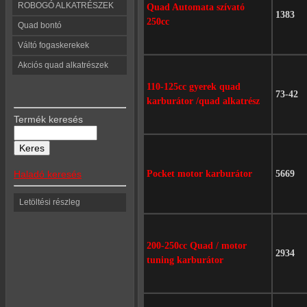
ROBOGÓ ALKATRÉSZEK
Quad Automata szívató
1383
250cc
Quad bontó
Váltó fogaskerekek
Akciós quad alkatrészek
110-125cc gyerek quad
73-42
karburátor /quad alkatrész
Termék keresés
Haladó keresés
Pocket motor karburátor
5669
Letöltési részleg
200-250cc Quad / motor
2934
tuning karburátor