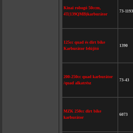
Kínai robogó 50ccm,
73-1193
4T(139QMB)karburátor
125cc quad és dirt bike
1390
Karburátor felújító
200-250cc quad karburátor
73-43
/quad alkatrész
MZK 250cc dirt bike
6073
karburátor