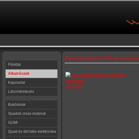
Quad /Dirt bike lánc 520-as /quad alk
Főoldal
Alkatrészek
Kapcsolat
Nagyítás
Láncméretezés
Bukósisak
Quadok cross motorok
GUMI
Quad és dirt bike elektronika