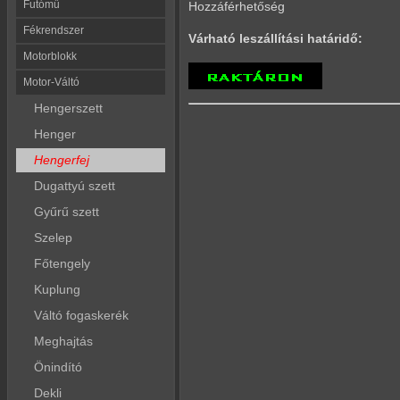
Futómű
Hozzáférhetőség
Fékrendszer
Várható leszállítási határidő:
Motorblokk
Motor-Váltó
Hengerszett
Henger
Hengerfej
Dugattyú szett
Gyűrű szett
Szelep
Főtengely
Kuplung
Váltó fogaskerék
Meghajtás
Önindító
Dekli