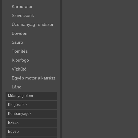
Karburátor
Szívócsonk
Üzemanyag rendszer
Bowden
Szűrő
Tömítés
Kipufogó
Vízhűtő
Egyéb motor alkatrész
Lánc
Műanyag elem
Kiegészítők
Kenőanyagok
Extrák
Egyéb