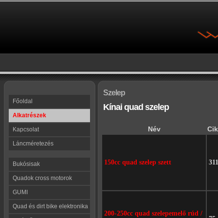
Szelep
Főoldal
Kínai quad szelep
Alkatrészek
Név
Ci
Kapcsolat
Láncméretezés
150cc quad szelep szett
31
Bukósisak
Quadok cross motorok
GUMI
Quad és dirt bike elektronika
200-250cc quad szelepemelő rúd /