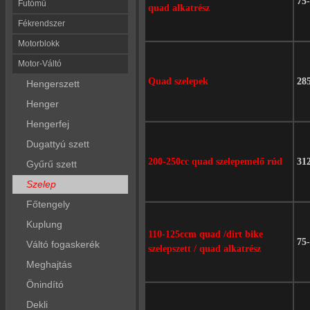
75
Futómű
quad alkatrész
Fékrendszer
Motorblokk
Motor-Váltó
Quad szelepek
28
Hengerszett
Henger
Hengerfej
Dugattyú szett
200-250cc quad szelepemelő rúd
31
Gyűrű szett
Szelep
Főtengely
Kuplung
110-125ccm quad /dirt bike
75
Váltó fogaskerék
szelepszett / quad alkatrész
Meghajtás
Önindító
Dekli