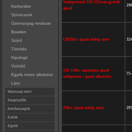
Szelepvezető 110-125ccm gyerek
29
Karburátor
quad
Szívócsonk
Üzemanyag rendszer
Bowden
CB250cc quad szelep szett
32
Szűrő
Tömítés
Kipufogó
Vízhűtő
125-150cc automata quad
75
Egyéb motor alkatrész
szelepszett / quad alkatrész
Lánc
Műanyag elem
Kiegészítők
250cc quad szelep szett
29
Kenőanyagok
Extrák
Egyéb