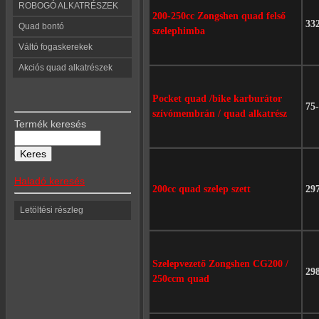
ROBOGÓ ALKATRÉSZEK
200-250cc Zongshen quad felső
33
Quad bontó
szelephimba
Váltó fogaskerekek
Akciós quad alkatrészek
Pocket quad /bike karburátor
75
szívómembrán / quad alkatrész
Termék keresés
Haladó keresés
200cc quad szelep szett
29
Letöltési részleg
Szelepvezető Zongshen CG200 /
29
250ccm quad