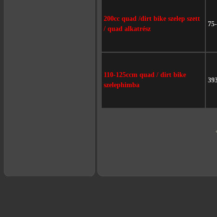
200cc quad /dirt bike szelep szett
75
/ quad alkatrész
110-125ccm quad / dirt bike
39
szelephimba