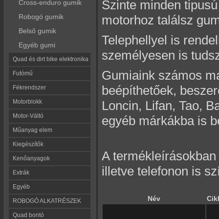
Szinte minden tipusú 
Cross-enduro gumik
Robogó gumik
motorhoz találsz gum
Belső gumik
Telephellyel is rend
Egyéb gumi
személyesen is tudsz
Quad és dirt bike elektronika
Gumiaink számos má
Futómű
beépíthetőek, beszer
Fékrendszer
Motorblokk
Loncin, Lifan, Tao, 
Motor-Váltó
egyéb márkákba is b
Műanyag elem
Kiegészítők
A termékleírásokban r
Kenőanyagok
illetve telefonon is s
Extrák
Egyéb
Név
Cik
ROBOGÓ ALKATRÉSZEK
Quad bontó