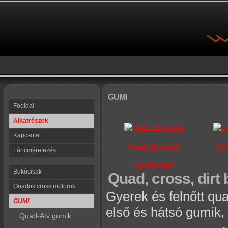
GUMI
Főoldal
Alkatrészek
Kapcsolat
Quad-Atv gumik
Cr
Láncméretezés
Egyéb gumi
Bukósisak
Quad, cross, dirt 
Quadok cross motorok
Gyerek és felnőtt qua
GUMI
első és hátsó gumik,
Quad-Atv gumik