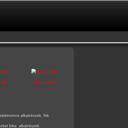
mek
Motor, váltó
 elektromos alkatrészek, fék
ocket bike alkatrészek.