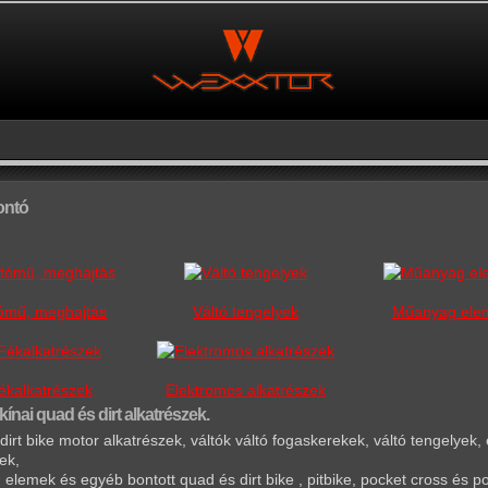
ontó
ómű, meghajtás
Váltó tengelyek
Műanyag ele
ékalkatrészek
Elektromos alkatrészek
kínai quad és dirt alkatrészek.
irt bike motor alkatrészek, váltók váltó fogaskerekek, váltó tengelyek,
ek,
lemek és egyéb bontott quad és dirt bike , pitbike, pocket cross és p