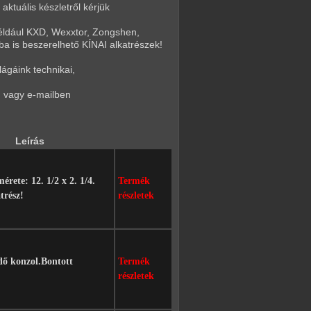
ktuális készletről kérjük
éldául KXD, Wexxtor, Zongshen,
ba is beszerelhető KÍNAI alkatrészek!
ágáink technikai,
on vagy e-mailben
Leírás
érete: 12. 1/2 x 2. 1/4.
Termék
trész!
részletek
ő konzol.Bontott
Termék
részletek