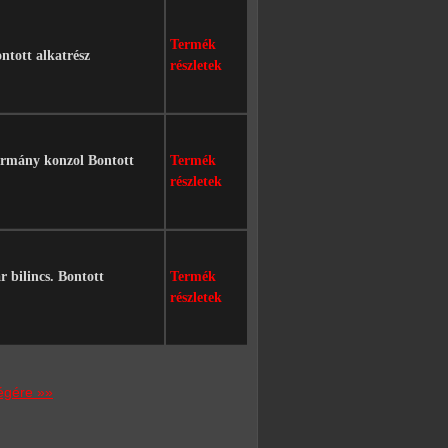
Termék
ntott alkatrész
részletek
ormány konzol Bontott
Termék
részletek
 bilincs. Bontott
Termék
részletek
égére »»