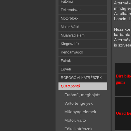
Futómű
A terméke
mindig é
Fékrendszer
Az alkat
Motorblokk
Loncin, 
Motor-Váltó
Nézz körü
karbantar
Műanyag elem
A termékl
Kiegészítők
is szíve
Kenőanyagok
Extrák
Egyéb
Dirt bik
ROBOGÓ ALKATRÉSZEK
gumi
Quad bontó
Futómű, meghajtás
Váltó tengelyek
Műanyag elemek
Quad ké
Motor, váltó
Fékalkatrészek