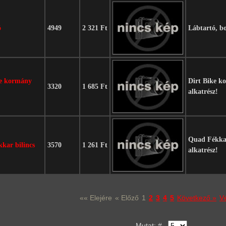
ó
4949
2 321 Ft
Lábtartó, bo
ke kormány
Dirt Bike k
3320
1 685 Ft
alkatrész!
Quad Fékkar
kar bilincs
3570
1 261 Ft
alkatrész!
«« Elejére
« Előző
1
2
3
4
5
Következő »
V
Mutat: #