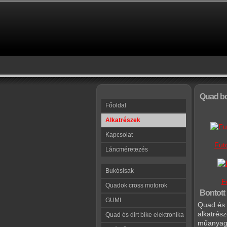
Quad b
Főoldal
Alkatrészek
Kapcsolat
Fut
Láncméretezés
Bukósisak
F
Quadok cross motorok
Bontott 
GUMI
Quad és d
alkatrész
Quad és dirt bike elektronika
műanyag e