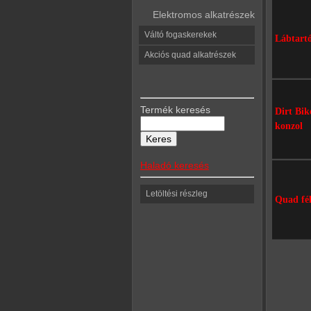
Elektromos alkatrészek
Váltó fogaskerekek
Lábtart
Akciós quad alkatrészek
Termék keresés
Dirt Bi
konzol
Haladó keresés
Letöltési részleg
Quad fék