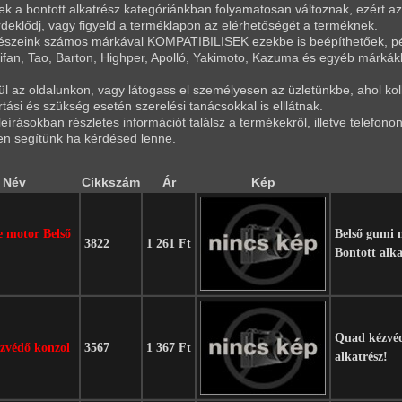
k a bontott alkatrész kategóriánkban folyamatosan változnak, ezért az a
rdeklődj, vagy figyeld a terméklapon az elérhetőségét a terméknek.
részeink számos márkával KOMPATIBILISEK ezekbe is beépíthetőek, p
Lifan, Tao, Barton, Highper, Apolló, Yakimoto, Kazuma és egyéb márkák
l az oldalunkon, vagy látogass el személyesen az üzletünkbe, ahol koll
tási és szükség esetén szerelési tanácsokkal is elllátnak.
eírásokban részletes információt találsz a termékekről, illetve telefon
sen segítünk ha kérdésed lenne.
Név
Cikkszám
Ár
Kép
e motor Belső
Belső gumi m
3822
1 261 Ft
Bontott alka
Quad kézvéd
zvédő konzol
3567
1 367 Ft
alkatrész!