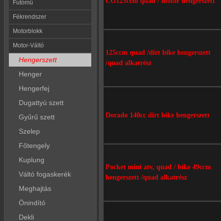
CG125ccm quad / motor hengerszett
Futómű
Fékrendszer
Motorblokk
Motor-Váltó
125ccm quad /dirt bike hengerszett
Hengerszett
/quad alkatrész
Henger
Hengerfej
Dugattyú szett
Dorado 140cc dirt bike hengerszett
Gyűrű szett
Szelep
Főtengely
Kuplung
Pocket mini atv, quad / bike 49ccm
Váltó fogaskerék
hengerszett /quad alkatrész
Meghajtás
Önindító
Dekli