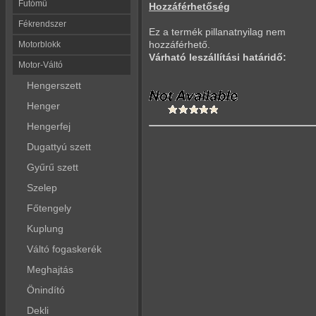
Futómű
Hozzáférhetőség
Fékrendszer
Ez a termék pillanatnyilag nem
hozzáférhető.
Motorblokk
Várható leszállítási határidő:
Motor-Váltó
Hengerszett
Henger
Hengerfej
Dugattyú szett
Gyűrű szett
Szelep
Főtengely
Kuplung
Váltó fogaskerék
Meghajtás
Önindító
Dekli