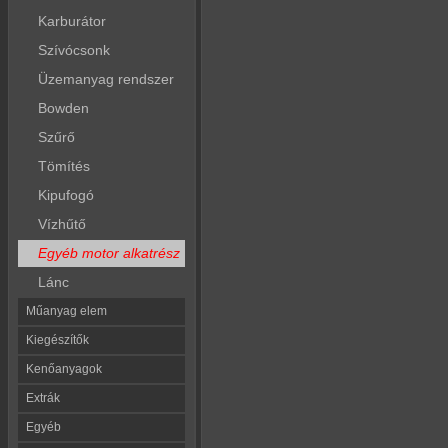
Karburátor
Szívócsonk
Üzemanyag rendszer
Bowden
Szűrő
Tömítés
Kipufogó
Vízhűtő
Egyéb motor alkatrész
Lánc
Műanyag elem
Kiegészítők
Kenőanyagok
Extrák
Egyéb