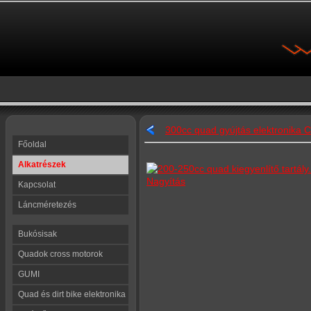
300cc quad gyújtás elektronika 
Főoldal
Alkatrészek
Nagyítás
Kapcsolat
Láncméretezés
Bukósisak
Quadok cross motorok
GUMI
Quad és dirt bike elektronika