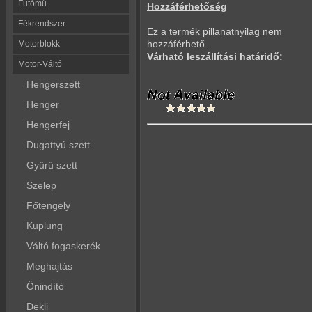
Futómű
Hozzáférhetőség
Fékrendszer
Ez a termék pillanatnyilag nem
hozzáférhető.
Motorblokk
Várható leszállítási határidő:
Motor-Váltó
Hengerszett
Henger
Hengerfej
Dugattyú szett
Gyűrű szett
Szelep
Főtengely
Kuplung
Váltó fogaskerék
Meghajtás
Önindító
Dekli