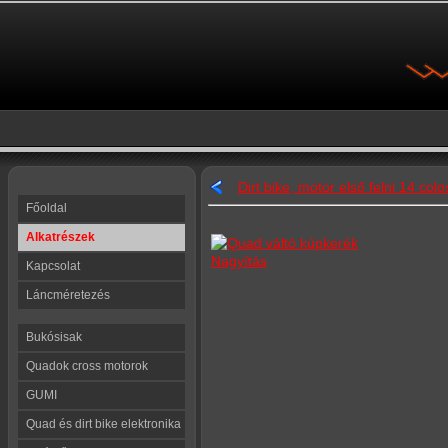
Dirt bike, motor első felni 14 co
Főoldal
Alkatrészek
Nagyítás
Kapcsolat
Láncméretezés
Bukósisak
Quadok cross motorok
GUMI
Quad és dirt bike elektronika