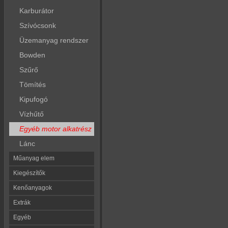
Karburátor
Szívócsonk
Üzemanyag rendszer
Bowden
Szűrő
Tömítés
Kipufogó
Vízhűtő
Egyéb motor alkatrész
Lánc
Műanyag elem
Kiegészítők
Kenőanyagok
Extrák
Egyéb