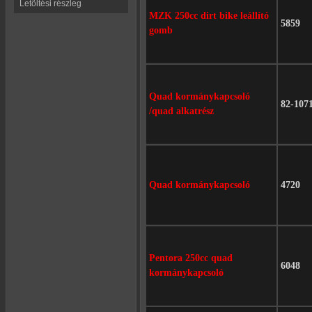
Letöltési részleg
MZK 250cc dirt bike leállító
5859
gomb
Quad kormánykapcsoló
82-107
/quad alkatrész
Quad kormánykapcsoló
4720
Pentora 250cc quad
6048
kormánykapcsoló