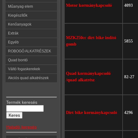
Motor kormánykapcsoló
4093
Műanyag elem
Kiegészítők
Kenőanyagok
Extrák
MZK250cc dirt bike indító
5855
Egyéb
gomb
ROBOGÓ ALKATRÉSZEK
Quad bontó
Váltó fogaskerekek
Quad kormánykapcsoló
82-27
Akciós quad alkatrészek
/quad alkatrész
Termék keresés
Dirt bike kormánykapcsoló
4296
Haladó keresés