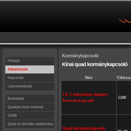
Kormánykapcsoló
Főoldal
Kínai quad kormánykapcsoló
Alkatrészek
Név
Cikks
Kapcsolat
Láncméretezés
CP-2 elektromos chopper
5288
Bukósisak
kormánykapcsoló
Quadok cross motorok
GUMI
Quad és dirt bike elektronika
Quad kormánykapcsoló