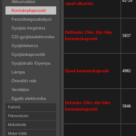
82-28
Akkumulátor
/quad alkatrész
Kormánykapcsoló
Feszültségszabályzó
Gyújtás forgórész
Deffender 250cc Dirt bike
5837
CDi gyújtáselektronika
kormánykapcsoló
Gyújtótekercs
Gyújtáskapcsolók
Gyújtótrafó /Gyertya
Quad kormánykapcsoló
4982
Lámpa
Önindító relé
Ventilátor
Egyéb elektronika
Defender 250cc dirt bike
5846
Futómű
kormánykapcsoló
Fékrendszer
Motorblokk
Motor-Váltó