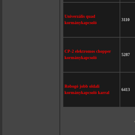
Univerzális quad
3110
kormánykapcsoló
CP-2 elektromos chopper
5287
kormánykapcsoló
Robogó jobb oldali
6413
kormánykapcsoló karral