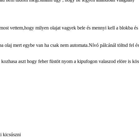
st vettem,hogy milyen olajat vagyek bele és mennyi kell a blokba és job
ba olaj mert egybe van ha csak nem automata.Nívó pálcánál töltsd fel é
 kozhasa aszt hogy feher füstöt nyom a kipufogon valaszod elöre is k
i kicsúszni