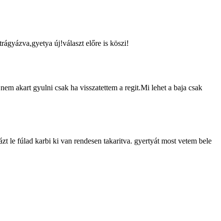
ágyázva,gyetya új!választ előre is köszi!
em akart gyulni csak ha visszatettem a regit.Mi lehet a baja csak
le fúlad karbi ki van rendesen takaritva. gyertyát most vetem bele