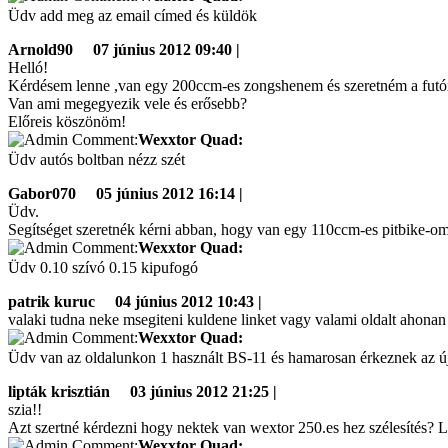
Üdv add meg az email címed és küldök
Arnold90
07 június 2012 09:40 |
Helló!
Kérdésem lenne ,van egy 200ccm-es zongshenem és szeretném a futómű
Van ami megegyezik vele és erősebb?
Előreis köszönöm!
Wexxtor Quad:
Üdv autós boltban nézz szét
Gabor070
05 június 2012 16:14 |
Üdv.
Segítséget szeretnék kérni abban, hogy van egy 110ccm-es pitbike-om,
Wexxtor Quad:
Üdv 0.10 szívó 0.15 kipufogó
patrik kuruc
04 június 2012 10:43 |
valaki tudna neke msegiteni kuldene linket vagy valami oldalt ahon
Wexxtor Quad:
Üdv van az oldalunkon 1 használt BS-11 és hamarosan érkeznek az úja
lipták krisztián
03 június 2012 21:25 |
szia!!
Azt szertné kérdezni hogy nektek van wextor 250.es hez szélesítés? L
Wexxtor Quad: