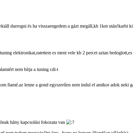
áll durrogni és ha visszaengedem a gázt megáll,kb 1km után!karbi kitr
ng elektronikat,ratettem es ment vele kb 2 percet aztan bedoglott,es n
amiért nem bírja a tuning cdi-t
fiamé.az lenne a gond egyszerűen nem indul el amikor adok neki gázt 
lónak hány kapcsolási fokozata van
tlatl nem tudom megcsinálni úgy , hogy ne legyen állandóan vílágítás)