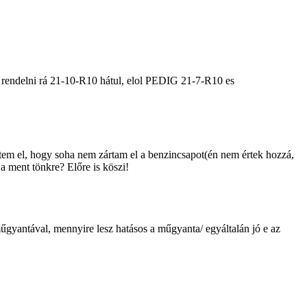
rendelni rá 21-10-R10 hátul, elol PEDIG 21-7-R10 es
tem el, hogy soha nem zártam el a benzincsapot(én nem értek hozzá,
ja ment tönkre? Előre is köszi!
műgyantával, mennyire lesz hatásos a műgyanta/ egyáltalán jó e az