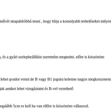
vét strapabíróbbá tenni , hogy bírja a komolyabb terheléseket milye
 és a gyári szelepbeállítást szeretném megtudni. előre is köszönöm
an lehet qvadot venni de B vagy B1 jogsira kelenne nagyn megkoszonem
k amiket lehet vizsgáztatni és B-vel vezethető
egalább 5cm es kell ha van ellőre is köszönöm vállaszod.