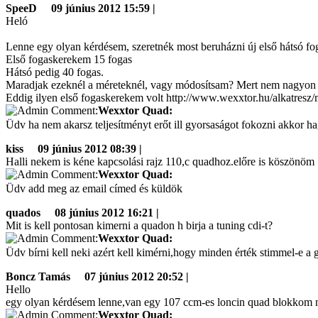
SpeeD
09 június 2012 15:59 |
Heló
Lenne egy olyan kérdésem, szeretnék most beruházni új első hátsó fo
Első fogaskerekem 15 fogas
Hátsó pedig 40 fogas.
Maradjak ezeknél a méreteknél, vagy módosítsam? Mert nem nagyon l
Eddig ilyen első fogaskerekem volt http://www.wexxtor.hu/alkatre
Wexxtor Quad:
Üdv ha nem akarsz teljesítményt erőt ill gyorsaságot fokozni akkor ha
kiss
09 június 2012 08:39 |
Halli nekem is kéne kapcsolási rajz 110,c quadhoz.előre is köszönöm
Wexxtor Quad:
Üdv add meg az email címed és küldök
quados
08 június 2012 16:21 |
Mit is kell pontosan kimerni a quadon h birja a tuning cdi-t?
Wexxtor Quad:
Üdv bírni kell neki azért kell kimérni,hogy minden érték stimmel-e a 
Boncz Tamás
07 június 2012 20:52 |
Hello
egy olyan kérdésem lenne,van egy 107 ccm-es loncin quad blokkom ne
Wexxtor Quad: