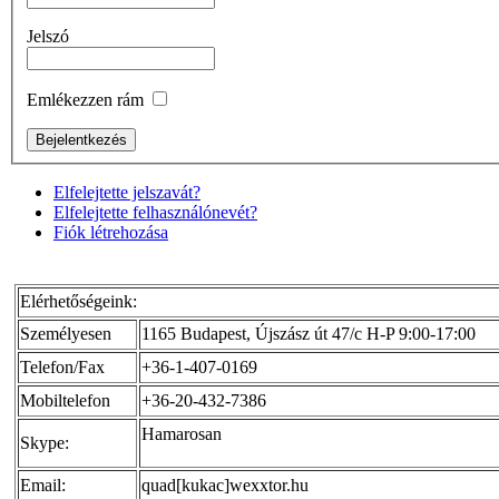
Jelszó
Emlékezzen rám
Elfelejtette jelszavát?
Elfelejtette felhasználónevét?
Fiók létrehozása
Elérhetőségeink:
Személyesen
1165 Budapest, Újszász út 47/c H-P 9:00-17:00
Telefon/Fax
+36-1-407-0169
Mobiltelefon
+36-20-432-7386
Hamarosan
Skype:
Email:
quad[kukac]wexxtor.hu