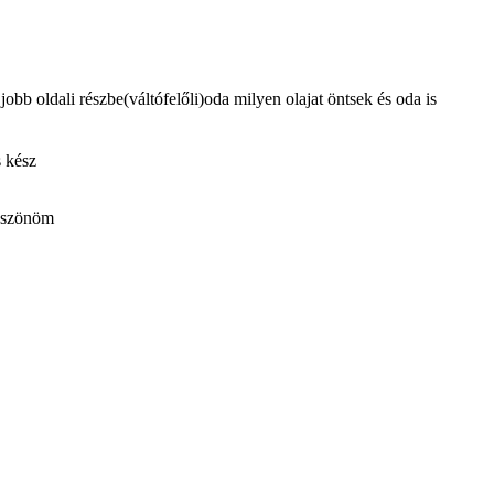
b oldali részbe(váltófelőli)oda milyen olajat öntsek és oda is
s kész
összönöm