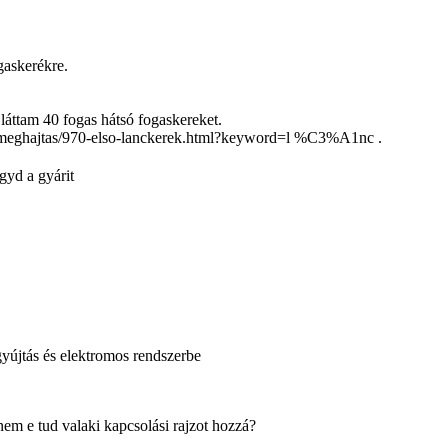
gaskerékre.
áttam 40 fogas hátsó fogaskereket.
sz/meghajtas/970-elso-lanckerek.html?keyword=l %C3%A1nc .
gyd a gyárit
gyújtás és elektromos rendszerbe
m e tud valaki kapcsolási rajzot hozzá?