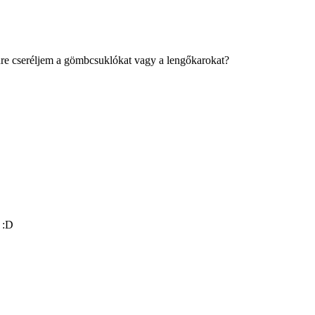
nre cseréljem a gömbcsuklókat vagy a lengőkarokat?
 :D