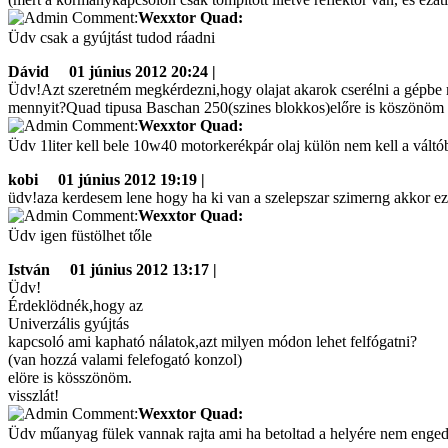
Wexxtor Quad:
Üdv csak a gyújtást tudod ráadni
Dávid
01 június 2012 20:24 |
Üdv!Azt szeretném megkérdezni,hogy olajat akarok cserélni a gépbe mo
mennyit?Quad tipusa Baschan 250(szines blokkos)előre is köszönöm
Wexxtor Quad:
Üdv 1liter kell bele 10w40 motorkerékpár olaj külön nem kell a váltó
kobi
01 június 2012 19:19 |
üdv!aza kerdesem lene hogy ha ki van a szelepszar szimerng akkor ez
Wexxtor Quad:
Üdv igen füstölhet tőle
István
01 június 2012 13:17 |
Üdv!
Érdeklödnék,hogy az
Univerzális gyújtás
kapcsoló ami kapható nálatok,azt milyen módon lehet felfógatni?
(van hozzá valami felefogató konzol)
elöre is kösszönöm.
visszlát!
Wexxtor Quad:
Üdv műanyag fülek vannak rajta ami ha betoltad a helyére nem enged