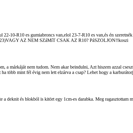
22-10-R10 es gumiabroncs van,elol 23-7-R10 es van,és én szeretnék 
att (21-23)VAGY AZ NEM SZáMíT CSAK AZ R10? PáSZOLJON!!koszi
om, a márkáját nem tudom. Nem akar beindulni, Azt hiszem azzal csesz
 ha több mint fél évig nem lett elzárva a csap? Lehet hogy a karburátor
zte a deknit és blokból is kitört egy 1cm-es darabka. Meg ragasztottam 