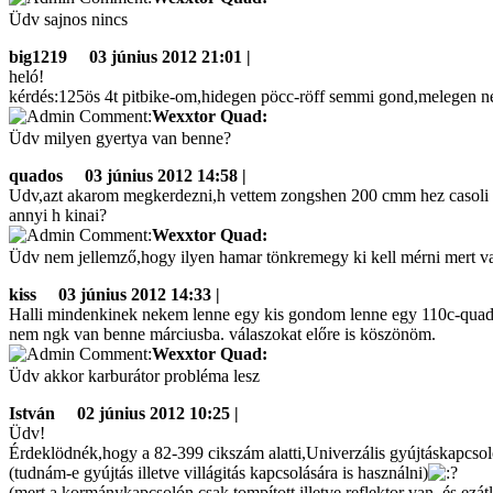
Üdv sajnos nincs
big1219
03 június 2012 21:01 |
heló!
kérdés:125ös 4t pitbike-om,hidegen pöcc-röff semmi gond,melegen neki
Wexxtor Quad:
Üdv milyen gyertya van benne?
quados
03 június 2012 14:58 |
Udv,azt akarom megkerdezni,h vettem zongshen 200 cmm hez casoli tuni
annyi h kinai?
Wexxtor Quad:
Üdv nem jellemző,hogy ilyen hamar tönkremegy ki kell mérni mert val
kiss
03 június 2012 14:33 |
Halli mindenkinek nekem lenne egy kis gondom lenne egy 110c-quadom 
nem ngk van benne márciusba. válaszokat előre is köszönöm.
Wexxtor Quad:
Üdv akkor karburátor probléma lesz
István
02 június 2012 10:25 |
Üdv!
Érdeklödnék,hogy a 82-399 cikszám alatti,Univerzális gyújtáskapcso
(tudnám-e gyújtás illetve villágitás kapcsolására is használni)
(mert a kormánykapcsolón csak tompított illetve reflektor van, és ezá