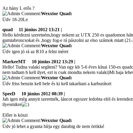
Az hány L erős ?
Wexxtor Quad:
Üdv 18-20Le
quad
11 június 2012 13:21 |
Hello kérdezni szeretném,hogy nekem az UTX 250 es quadomon hátul 
gumiabroncsokat és ,hogy fog-e rá pászolni az elso számok mi
Wexxtor Quad:
Üdv igen jó rá az R10 a felni méret
MarkeeMT
10 június 2012 13:29 |
Hello! Tudna valaki segíteni? Van egy kb 5-6 éves kínai 150-es quad
nem tudtam h kell ilyet, ezt is csak mondta nekem valaki)Mi baja lehet
Wexxtor Quad:
Üdv friss benzin kell bele és ki kell takarítani a karburátort
SpeeD
10 június 2012 08:39 |
Jah igen még annyit szeretnék, láncot egyszer ledobta elöl és lerende
ilyesmikre
Előre is köszi
Wexxtor Quad:
Üdv jó lehet a gyanta bírja egy darabig de nem örökké