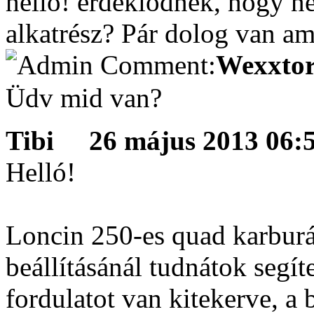
hello! érdeklődnék, hogy ne
alkatrész? Pár dolog van am
Wexxtor
Üdv mid van?
Tibi
26 május 2013 06:5
Helló!
Loncin 250-es quad karburá
beállításánál tudnátok segí
fordulatot van kitekerve, a 