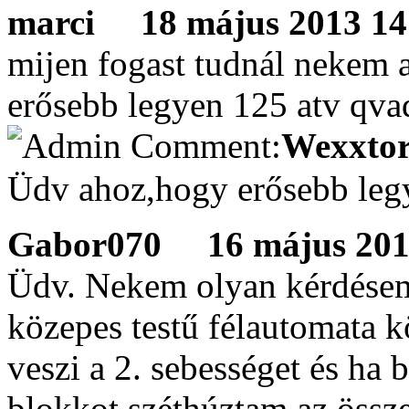
marci
18 május 2013 14:
mijen fogast tudnál nekem 
erősebb legyen 125 atv qva
Wexxtor
Üdv ahoz,hogy erősebb legye
Gabor070
16 május 2013
Üdv. Nekem olyan kérdésem
közepes testű félautomata 
veszi a 2. sebességet és ha 
blokkot széthúztam az össze