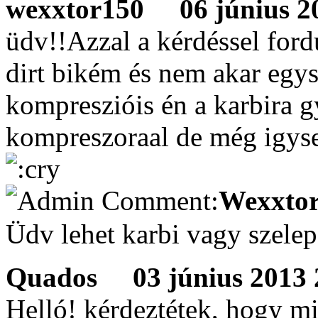
wexxtor150
06 június 20
üdv!!Azzal a kérdéssel for
dirt bikém és nem akar egys
kompreszióis én a karbira 
kompreszoraal de még igyse
Wexxtor
Üdv lehet karbi vagy szele
Quados
03 június 2013 2
Helló! kérdeztétek, hogy m