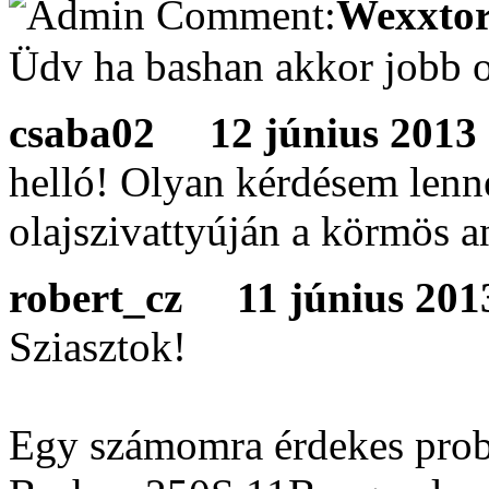
Wexxtor
Üdv ha bashan akkor jobb o
csaba02
12 június 2013 1
helló! Olyan kérdésem len
olajszivattyúján a körmös 
robert_cz
11 június 2013
Sziasztok!
Egy számomra érdekes prob