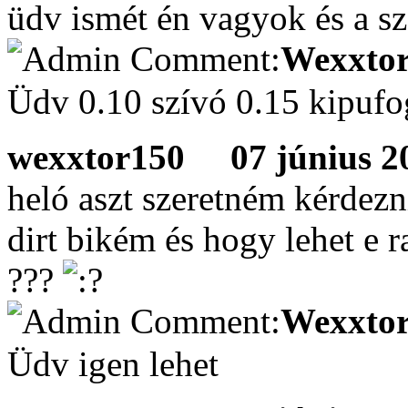
üdv ismét én vagyok és a s
Wexxtor
Üdv 0.10 szívó 0.15 kipuf
wexxtor150
07 június 20
heló aszt szeretném kérdez
dirt bikém és hogy lehet e r
???
Wexxtor
Üdv igen lehet