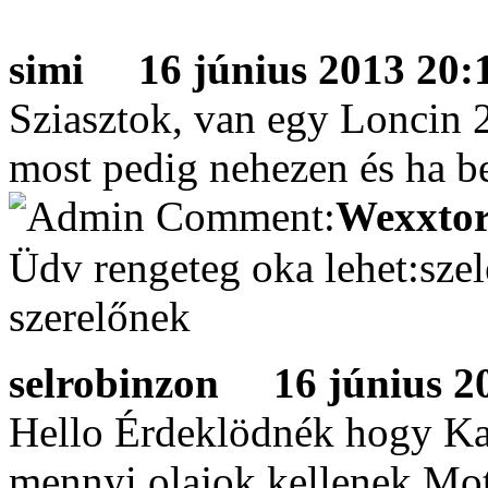
simi
16 június 2013 20:1
Sziasztok, van egy Loncin 
most pedig nehezen és ha be
Wexxtor
Üdv rengeteg oka lehet:sze
szerelőnek
selrobinzon
16 június 20
Hello Érdeklödnék hogy Kaz
mennyi olajok kellenek.Mot