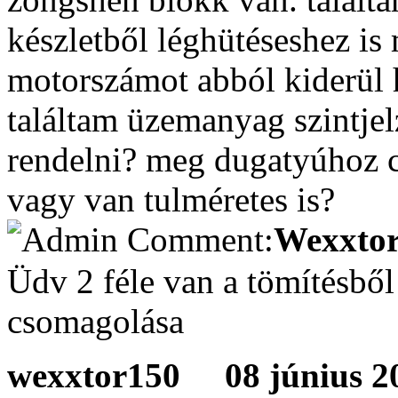
készletből léghütéseshez is 
motorszámot abból kiderül
találtam üzemanyag szintjel
rendelni? meg dugatyúhoz c
vagy van tulméretes is?
Wexxtor
Üdv 2 féle van a tömítésbő
csomagolása
wexxtor150
08 június 20