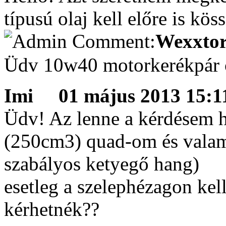
típusú olaj kell előre is kös
Wexxtor
Üdv 10w40 motorkerékpár 
Imi
01 május 2013 15:11
Üdv! Az lenne a kérdésem 
(250cm3) quad-om és valami
szabályos ketyegő hang)
esetleg a szelephézagon kell
kérhetnék??