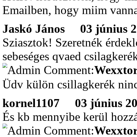
Emailben, hogy miim vann
Jaskó János
03 június 20
Sziasztok! Szeretnék érdek
sebeséges qvaed csilagkerék
Wexxtor
Üdv külön csillagkerék ninc
kornel1107
03 június 201
És kb mennyibe kerül hozzá?
Wexxtor