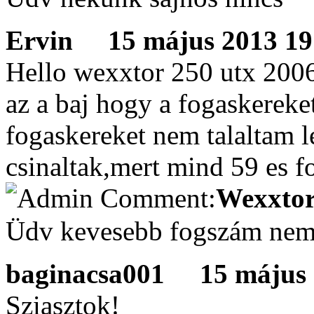
Ervin
15 május 2013 19:
Hello wexxtor 250 utx 2006 
az a baj hogy a fogaskereke
fogaskereket nem talaltam l
csinaltak,mert mind 59 es fo
Wexxtor
Üdv kevesebb fogszám nem 
baginacsa001
15 május 2
Sziasztok!