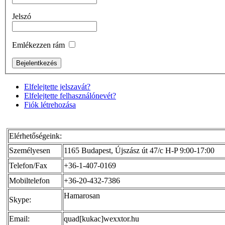
Jelszó
Emlékezzen rám
Elfelejtette jelszavát?
Elfelejtette felhasználónevét?
Fiók létrehozása
Elérhetőségeink:
Személyesen
1165 Budapest, Újszász út 47/c H-P 9:00-17:00
Telefon/Fax
+36-1-407-0169
Mobiltelefon
+36-20-432-7386
Hamarosan
Skype:
Email:
quad[kukac]wexxtor.hu