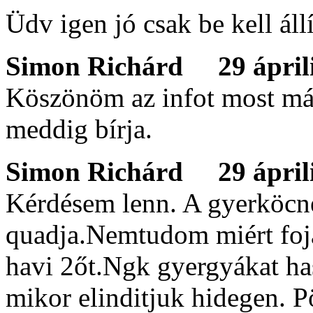
Üdv igen jó csak be kell áll
Simon Richárd
29 áprili
Köszönöm az infot most már 
meddig bírja.
Simon Richárd
29 áprili
Kérdésem lenn. A gyerköcn
quadja.Nemtudom miért foja
havi 2őt.Ngk gyergyákat ha
mikor elinditjuk hidegen. P