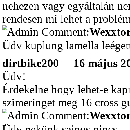
nehezen vagy egyáltalán nem
rendesen mi lehet a problé
Wexxtor
Üdv kuplung lamella leéget
dirtbike200
16 május 201
Üdv!
Érdekelne hogy lehet-e kapn
szimeringet meg 16 cross g
Wexxtor
Üdv nekünk sajnos nincs