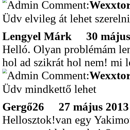
Wexxtor
Üdv elvileg át lehet szerelni
Lengyel Márk
30 május 
Helló. Olyan problémám len
hol ad szikrát hol nem! mi 
Wexxtor
Üdv mindkettő lehet
Gergő26
27 május 2013 
Hellosztok!van egy Yakimot