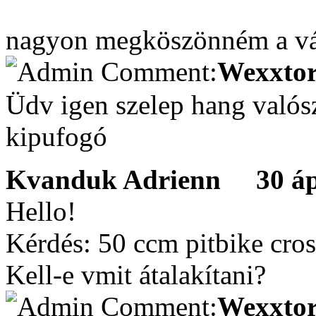
nagyon megköszönném a vá
Wexxtor
Üdv igen szelep hang valósz
kipufogó
Kvanduk Adrienn
30 ápri
Hello!
Kérdés: 50 ccm pitbike cros
Kell-e vmit átalakítani?
Wexxtor