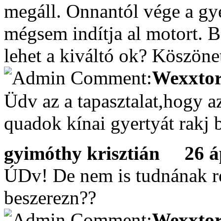
megáll. Onnantól vége a gye
mégsem indítja al motort. B
lehet a kiváltó ok? Köszönet
Wexxtor
Üdv az a tapasztalat,hogy a
quadok kínai gyertyát rakj 
gyimóthy krisztián
26 ápr
ÚDv! De nem is tudnának re
beszerezn??
Wexxtor