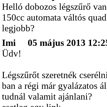
Helló dobozos légszűrő van 
150cc automata váltós quadho
legjobb?
Imi
05 május 2013 12:25
Üdv!
Légszűrőt szeretnék cserél
ban a régi már gyalázatos á
tudnál valamit ajánlani?