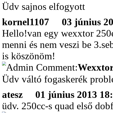
Üdv sajnos elfogyott
kornel1107
03 június 201
Hello!van egy wexxtor 250
menni és nem veszi be 3.seb
is köszönöm!
Wexxtor
Üdv váltó fogaskerék prob
atesz
01 június 2013 18:
üdv. 250cc-s quad első dobfé