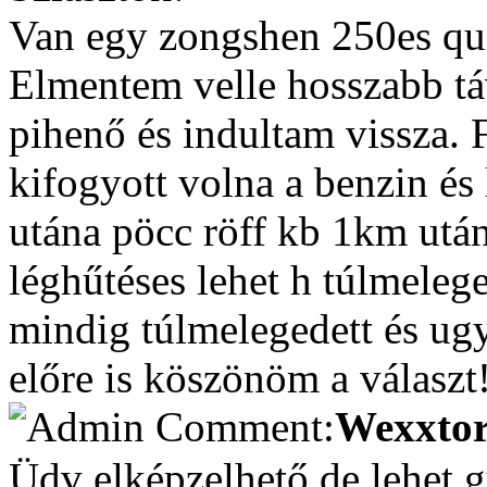
Van egy zongshen 250es qu
Elmentem velle hosszabb táv
pihenő és indultam vissza. 
kifogyott volna a benzin és 
utána pöcc röff kb 1km után
léghűtéses lehet h túlmeleg
mindig túlmelegedett és ugy
előre is köszönöm a választ
Wexxtor
Üdv elképzelhető de lehet gy