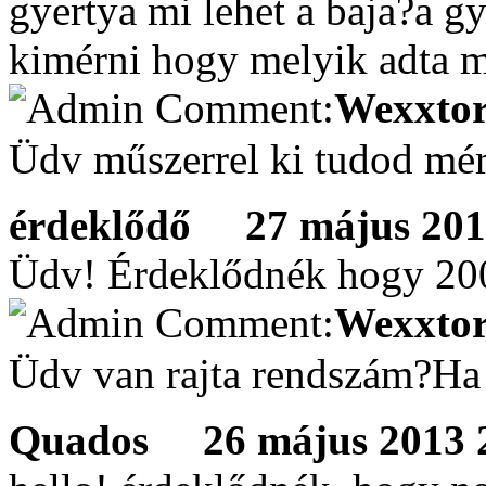
gyertya mi lehet a baja?a g
kimérni hogy melyik adta 
Wexxtor
Üdv műszerrel ki tudod mé
érdeklődő
27 május 2013
Üdv! Érdeklődnék hogy 200
Wexxtor
Üdv van rajta rendszám?Ha 
Quados
26 május 2013 2