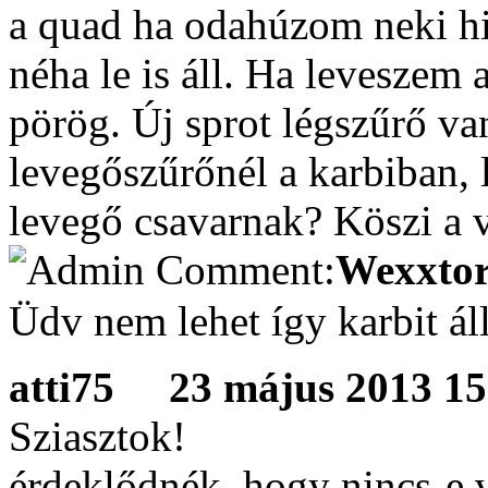
a quad ha odahúzom neki hir
néha le is áll. Ha leveszem 
pörög. Új sprot légszűrő van 
levegőszűrőnél a karbiban, l
levegő csavarnak? Köszi a v
Wexxtor
Üdv nem lehet így karbit ál
atti75
23 május 2013 15:
Sziasztok!
érdeklődnék ,hogy nincs-e 