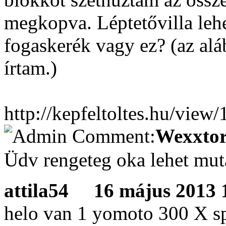
megkopva. Léptetővilla lehe
fogaskerék vagy ez? (az alá
írtam.)
http://kepfeltoltes.hu/vie
Wexxtor
Üdv rengeteg oka lehet mut
attila54
16 május 2013 1
helo van 1 yomoto 300 X sp