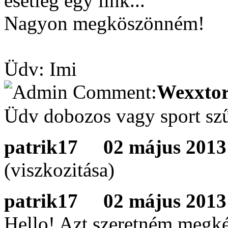
esetleg egy link...
Nagyon megköszönném!
Üdv: Imi
Wexxtor
Üdv dobozos vagy sport szű
patrik17
02 május 2013 
(viszkozitása)
patrik17
02 május 2013 
Hello! Azt szeretném megké