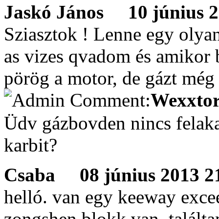
Jaskó János
10 június 20
Sziasztok ! Lenne egy oly
as vizes qvadom és amikor 
pörög a motor, de gázt még 
Wexxtor
Üdv gázbovden nincs felaka
karbit?
Csaba
08 június 2013 21
helló. van egy keeway exce
zongshen blokk van. találta