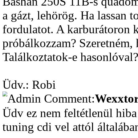
Bashan 250S 11B-s quadom.
a gázt, lehörög. Ha lassan 
fordulatot. A karburátoron k
próbálkozzam? Szeretném, h
Találkoztatok-e hasonlóval
Üdv.: Robi
Wexxtor
Üdv ez nem feltétlenül hiba
tuning cdi vel attól általáb