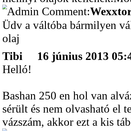
Wexxtor
Üdv a váltóba bármilyen vá
olaj
Tibi
16 június 2013 05:4
Helló!
Bashan 250 en hol van alváz
sérült és nem olvasható el t
vázszám, akkor ezt a kis tá