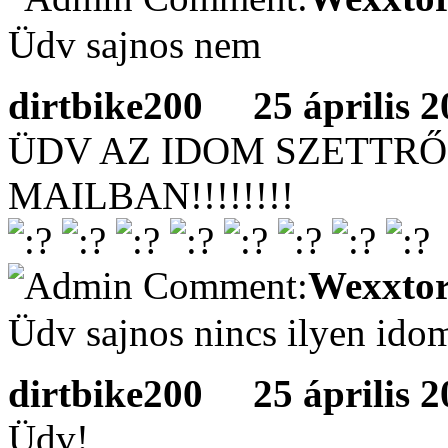
Üdv sajnos nem
dirtbike200
25 április 20
ÜDV AZ IDOM SZETTRŐ
MAILBAN!!!!!!!!
Wexxtor
Üdv sajnos nincs ilyen ido
dirtbike200
25 április 20
Üdv!