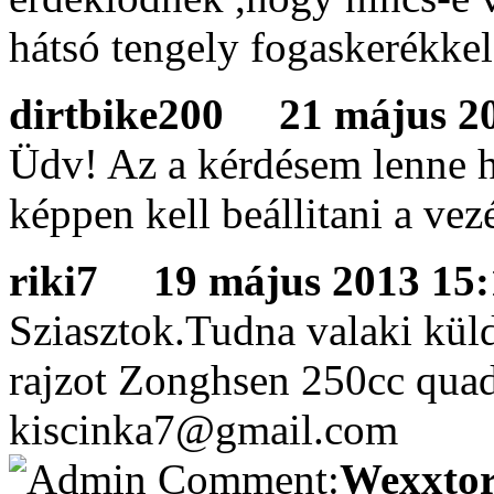
hátsó tengely fogaskerékkel
dirtbike200
21 május 201
Üdv! Az a kérdésem lenne 
képpen kell beállitani a vez
riki7
19 május 2013 15:1
Sziasztok.Tudna valaki küld
rajzot Zonghsen 250cc qu
kiscinka7@gmail.com
Wexxtor