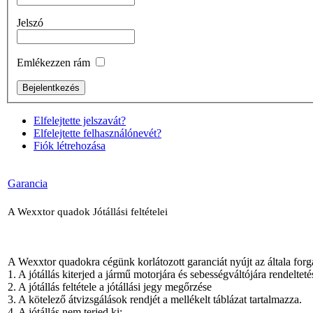
Jelszó
Emlékezzen rám
Elfelejtette jelszavát?
Elfelejtette felhasználónevét?
Fiók létrehozása
Garancia
A Wexxtor quadok Jótállási feltételei
A Wexxtor quadokra cégünk korlátozott garanciát nyújt az általa forga
1. A jótállás kiterjed a jármű motorjára és sebességváltójára rendeltet
2. A jótállás feltétele a jótállási jegy megőrzése
3. A kötelező átvizsgálások rendjét a mellékelt táblázat tartalmazza.
4. A jótállás nem terjed ki: