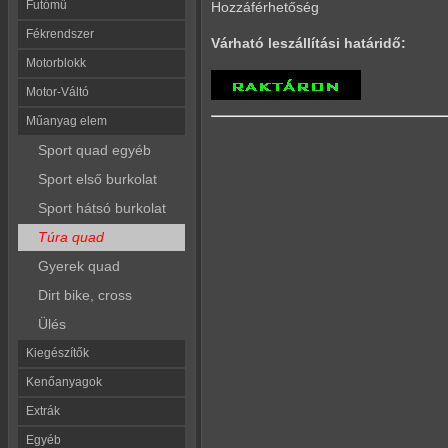
Futómű
Hozzáférhetőség
Fékrendszer
Várható leszállítási határidő:
Motorblokk
Motor-Váltó
Műanyag elem
Sport quad egyéb
Sport első burkolat
Sport hátsó burkolat
Túra quad
Gyerek quad
Dirt bike, cross
Ülés
Kiegészítők
Kenőanyagok
Extrák
Egyéb