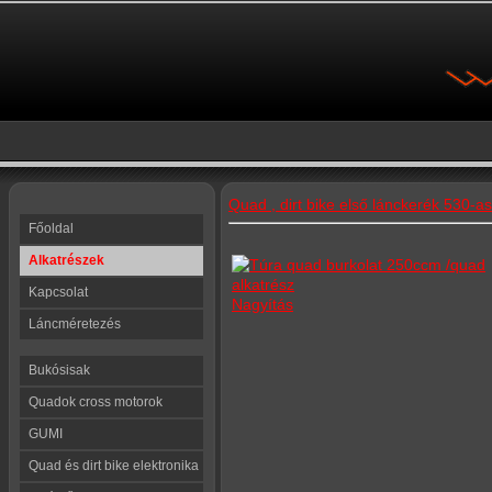
Quad , dirt bike első lánckerék 530-as
Főoldal
Alkatrészek
Kapcsolat
Nagyítás
Láncméretezés
Bukósisak
Quadok cross motorok
GUMI
Quad és dirt bike elektronika