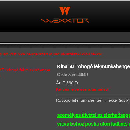
uad /dirt bike hengerszett /quad alkatrész
Mikilon fékkar
Kínai 4T robogó fékmunkahenge
Cikkszám: 4049
s
Ár:
7 390 Ft
Kérdés felvetése a termékről
Robogó fékmunkahenger + fékkar(jobb)
személyes átvétel az elérheősége
vásárláshoz postai úton kattints 