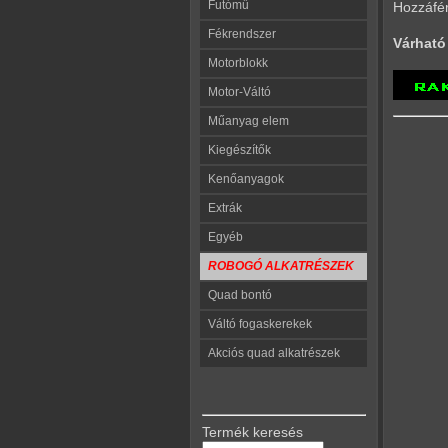
Futómű
Hozzáfé
Fékrendszer
Várható 
Motorblokk
Motor-Váltó
Műanyag elem
Kiegészítők
Kenőanyagok
Extrák
Egyéb
ROBOGÓ ALKATRÉSZEK
Quad bontó
Váltó fogaskerekek
Akciós quad alkatrészek
Termék keresés