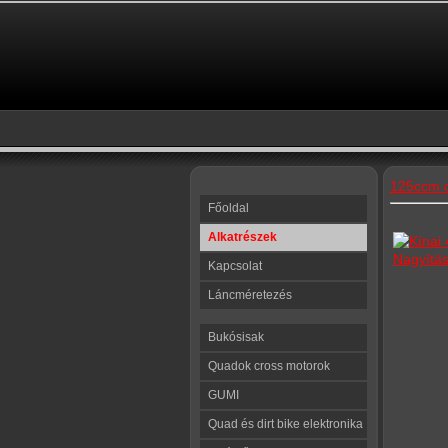
125ccm q
Főoldal
Alkatrészek
Nagyítá
Kapcsolat
Láncméretezés
Bukósisak
Quadok cross motorok
GUMI
Quad és dirt bike elektronika