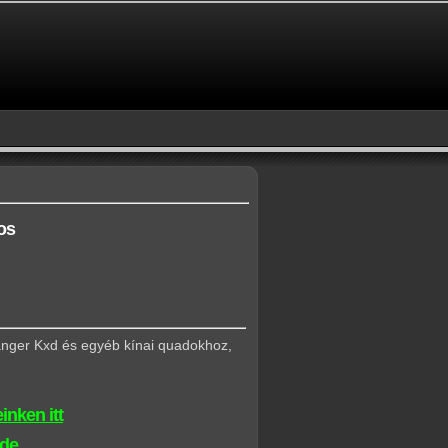
os
nger Kxd és egyéb kínai quadokhoz,
inken itt
ide