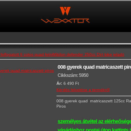
felfogatott 6 colos quad felni
Mikilon defender 250cc Dirt bike jeladó
008 gyerek quad matricaszett pir
Cikkszám: 5950
s
Ár:
6 490 Ft
Kérdés felvetése a termékről
008 gyerek quad matricaszett 125cc Ra
Piros
személyes átvétel az elérheősége
vásárláshoz postai úton kattints 