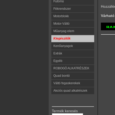
Futómű
Hozzáfé
Fékrendszer
Várható 
Motorblokk
Motor-Váltó
Műanyag elem
Kiegészítők
Kenőanyagok
Extrák
Egyéb
ROBOGÓ ALKATRÉSZEK
Quad bontó
Váltó fogaskerekek
Akciós quad alkatrészek
Termék keresés