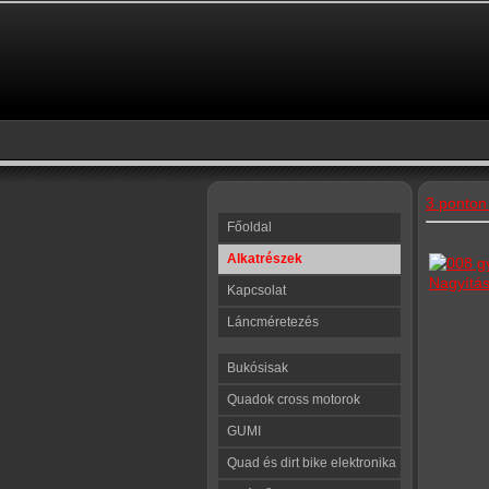
3 ponton 
Főoldal
Alkatrészek
Nagyítá
Kapcsolat
Láncméretezés
Bukósisak
Quadok cross motorok
GUMI
Quad és dirt bike elektronika