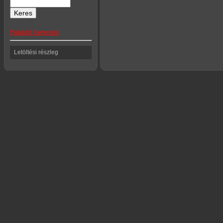
Haladó keresés
Letöltési részleg