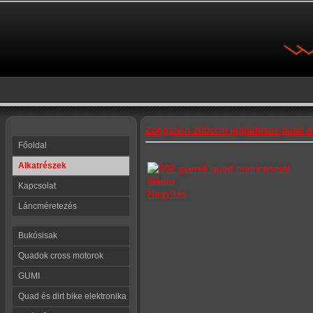
Zongshen 200ccm léghűtéses quad és 
Főoldal
Alkatrészek
Kapcsolat
Nagyítás
Láncméretezés
Bukósisak
Quadok cross motorok
GUMI
Quad és dirt bike elektronika