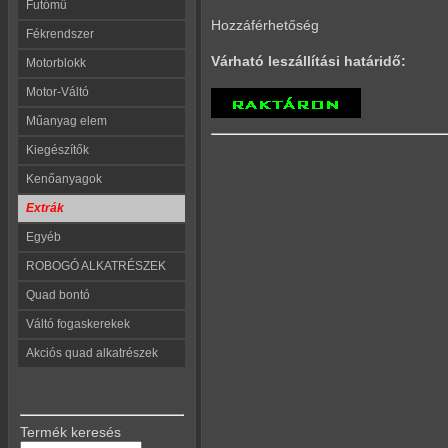
Futómű
Hozzáférhetőség
Fékrendszer
Várható leszállítási határidő:
Motorblokk
Motor-Váltó
Műanyag elem
Kiegészítők
Kenőanyagok
Extrák
Egyéb
ROBOGÓ ALKATRÉSZEK
Quad bontó
Váltó fogaskerekek
Akciós quad alkatrészek
Termék keresés