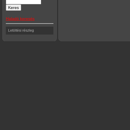
Haladó keresés
Letöltési részleg