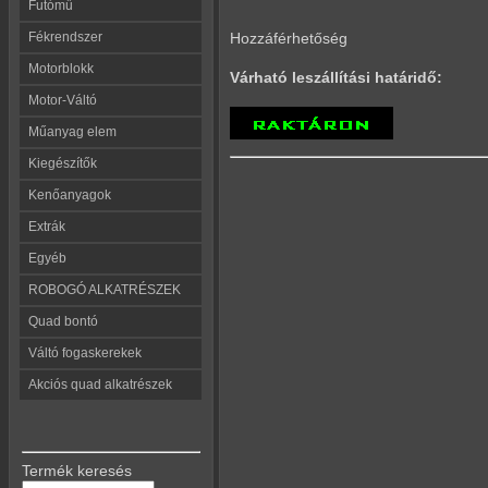
Futómű
Fékrendszer
Hozzáférhetőség
Motorblokk
Várható leszállítási határidő:
Motor-Váltó
Műanyag elem
Kiegészítők
Kenőanyagok
Extrák
Egyéb
ROBOGÓ ALKATRÉSZEK
Quad bontó
Váltó fogaskerekek
Akciós quad alkatrészek
Termék keresés