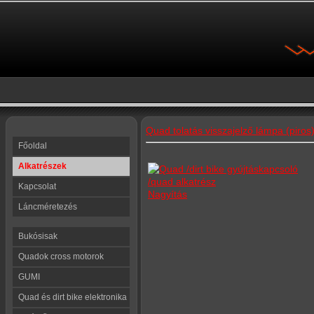
Quad tolatás visszajelző lámpa (piros
Főoldal
Alkatrészek
Kapcsolat
Nagyítás
Láncméretezés
Bukósisak
Quadok cross motorok
GUMI
Quad és dirt bike elektronika