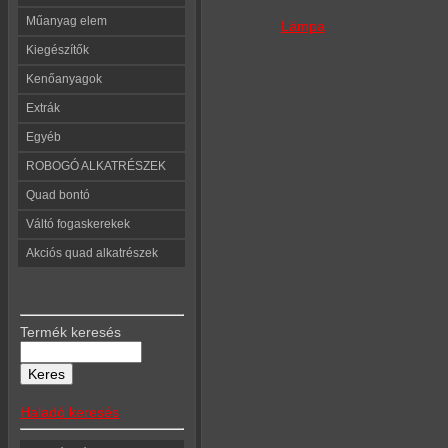
Műanyag elem
Lámpa
Kiegészítők
Kenőanyagok
Extrák
Egyéb
ROBOGÓ ALKATRÉSZEK
Quad bontó
Váltó fogaskerekek
Akciós quad alkatrészek
Termék keresés
Haladó keresés