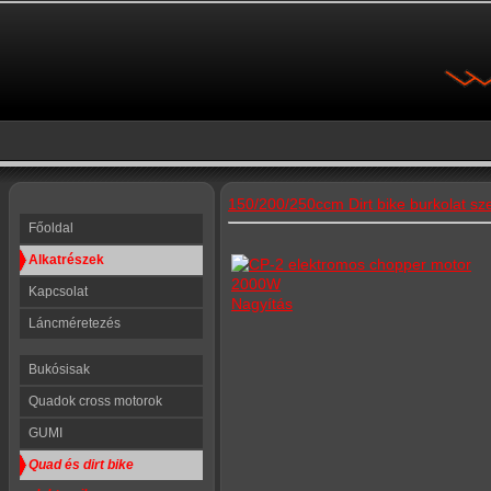
150/200/250ccm Dirt bike burkolat sze
Főoldal
Alkatrészek
Kapcsolat
Nagyítás
Láncméretezés
Bukósisak
Quadok cross motorok
GUMI
Quad és dirt bike