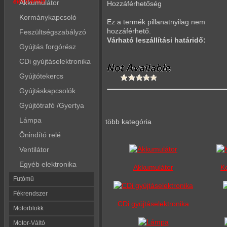
elektronika
Akkumulátor
Hozzáférhetőség
Kormánykapcsoló
Ez a termék pillanatnyilag nem
hozzáférhető.
Feszültségszabályzó
Várható leszállítási határidő:
Gyújtás forgórész
CDi gyújtáselektronika
Gyújtótekercs
Gyújtáskapcsolók
Gyújtótrafó /Gyertya
Lámpa
több kategória
Önindító relé
Ventilátor
Egyéb elektronika
Akkumulátor
K
Futómű
Fékrendszer
CDi gyújtáselektronika
Motorblokk
Motor-Váltó