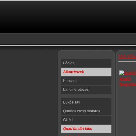
110-125c
Főoldal
Alkatrészek
Kapcsolat
Nagyítá
Láncméretezés
Bukósisak
Quadok cross motorok
GUMI
Quad és dirt bike