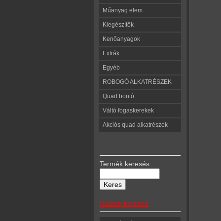
Műanyag elem
Kiegészítők
Kenőanyagok
Extrák
Egyéb
ROBOGÓ ALKATRÉSZEK
Quad bontó
Váltó fogaskerekek
Akciós quad alkatrészek
Termék keresés
Haladó keresés