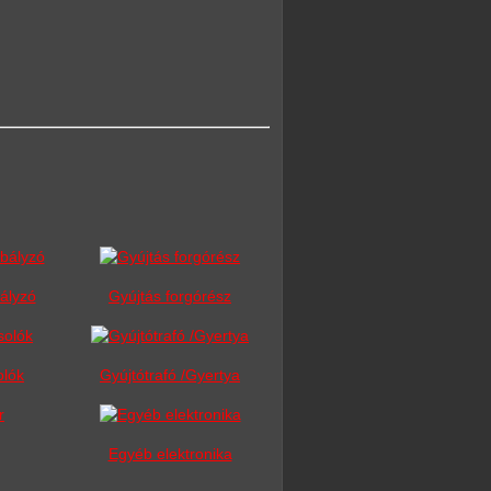
ályzó
Gyújtás forgórész
olók
Gyújtótrafó /Gyertya
Egyéb elektronika