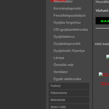
elektronika
Akkumulátor
Hozzáfé
Kormánykapcsoló
Várható 
Feszültségszabályzó
Gyújtás forgórész
CDi gyújtáselektronika
Gyújtótekercs
Gyújtáskapcsolók
több kat
Gyújtótrafó /Gyertya
Lámpa
Önindító relé
Ventilátor
Egyéb elektronika
CDi g
Futómű
Fékrendszer
Motorblokk
Motor-Váltó