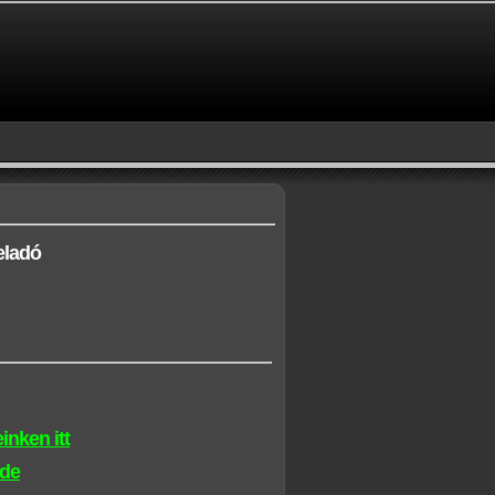
eladó
inken itt
ide