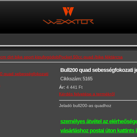
cm dirt bike sport kipufogódob
Pocket 50cc quad /bike féktárcsa
Bull200 quad sebességfokozati j
Cikkszám: 5165
s
Ár:
4 441 Ft
Kérdés felvetése a termékről
Jeladó bull200-as quadhoz
személyes átvétel az elérheősége
vásárláshoz postai úton kattints 