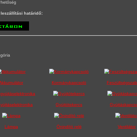
rhetőség
leszállítási határidő:
egória
Akkumulátor
Kormánykapcsoló
Feszültségszab
yújtáselektronika
Gyújtótekercs
Gyújtáskapcs
Lámpa
Önindító relé
Ventilátor