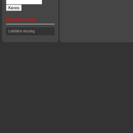
Haladó keresés
Letöltési részleg