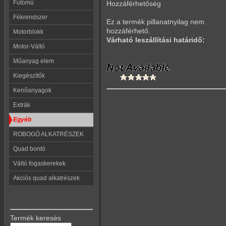
Futómű
Hozzáférhetőség
Fékrendszer
Ez a termék pillanatnyilag nem
hozzáférhető.
Motorblokk
Várható leszállítási határidő:
Motor-Váltó
Műanyag elem
Kiegészítők
Kenőanyagok
Extrák
Egyéb
ROBOGÓ ALKATRÉSZEK
Quad bontó
Váltó fogaskerekek
Akciós quad alkatrészek
Termék keresés