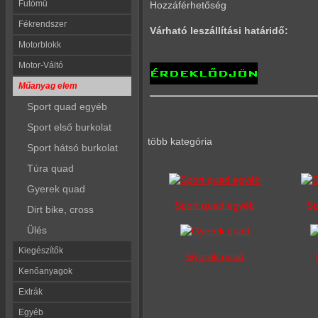
Futómű
Hozzáférhetőség
Fékrendszer
Várható leszállítási határidő:
Motorblokk
Motor-Váltó
Műanyag elem
Sport quad egyéb
Sport első burkolat
több kategória
Sport hátsó burkolat
Túra quad
Gyerek quad
Sport quad egyéb
Sp
Dirt bike, cross
Ülés
Kiegészítők
Gyerek quad
Kenőanyagok
Extrák
Egyéb