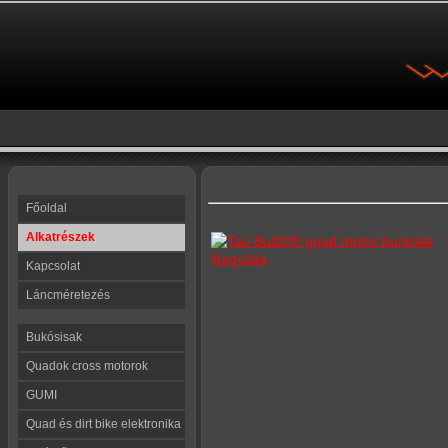
Főoldal
Alkatrészek
Nagyítás
Kapcsolat
Láncméretezés
Bukósisak
Quadok cross motorok
GUMI
Quad és dirt bike elektronika