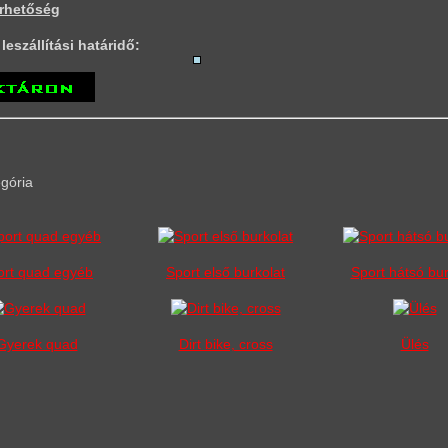
rhetőség
leszállítási határidő:
egória
ort quad egyéb
Sport első burkolat
Sport hátsó bur
Gyerek quad
Dirt bike, cross
Ülés