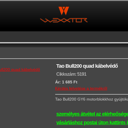
Tao Bull200 quad kábelvédő
Cikkszám: 5191
s
Ár:
1 685 Ft
Kérdés felvetése a termékről
Tao Bull200 GY6 motorblokkhoz gyújtók
személyes átvétel az elérheősége
vásárláshoz postai úton kattints 