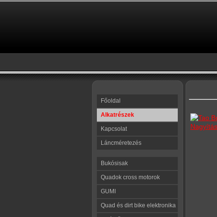
Főoldal
Alkatrészek
Nagyítá
Kapcsolat
Láncméretezés
Bukósisak
Quadok cross motorok
GUMI
Quad és dirt bike elektronika