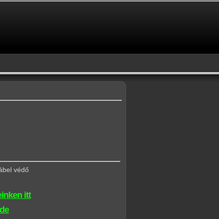
ábel védő
inken itt
ide