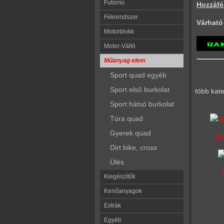
Futómű
Hozzáfé
Fékrendszer
Várható 
Motorblokk
Motor-Váltó
Műanyag elem
Sport quad egyéb
Sport első burkolat
több kat
Sport hátsó burkolat
Túra quad
Gyerek quad
Sp
Dirt bike, cross
Ülés
Kiegészítők
Kenőanyagok
Extrák
Egyéb