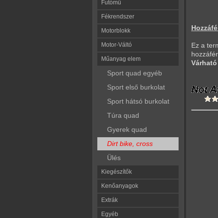
Futómű
Fékrendszer
Hozzáfé
Motorblokk
Motor-Váltó
Ez a ter
hozzáfér
Műanyag elem
Várható 
Sport quad egyéb
Sport első burkolat
Sport hátsó burkolat
Túra quad
Gyerek quad
Dirt bike, cross
Ülés
Kiegészítők
Kenőanyagok
Extrák
Egyéb