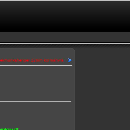
d fékmunkahenger 22mm kormányra
inken itt