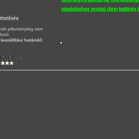
vásárláshoz postai úton kattints 
rhetőség
mék pillanatnyilag nem
hető.
leszállítási határidő: