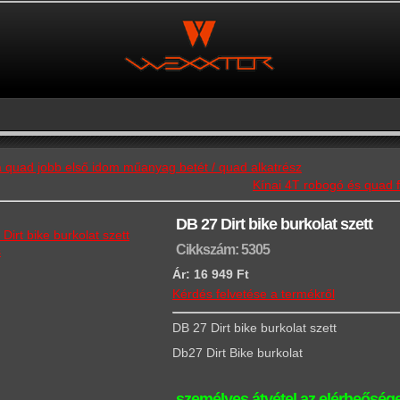
 quad jobb első idom műanyag betét / quad alkatrész
Kínai 4T robogó és qua
DB 27 Dirt bike burkolat szett
Cikkszám: 5305
s
Ár:
16 949 Ft
Kérdés felvetése a termékről
DB 27 Dirt bike burkolat szett
Db27 Dirt Bike burkolat
személyes átvétel az elérheősége