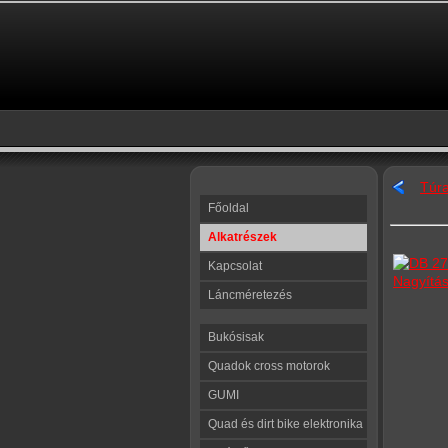
Túra
Főoldal
Alkatrészek
Kapcsolat
Nagyítá
Láncméretezés
Bukósisak
Quadok cross motorok
GUMI
Quad és dirt bike elektronika