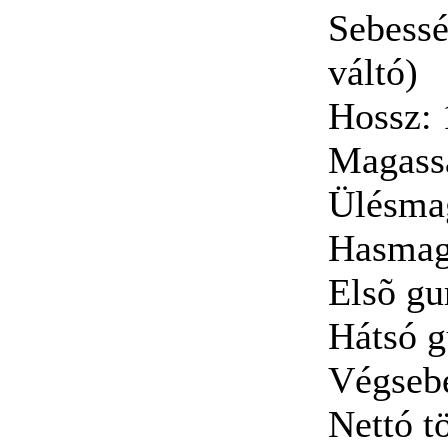
Sebessé
váltó)
Hossz:
Magass
Ülésma
Hasmag
Elsõ g
Hátsó 
Végseb
Nettó t