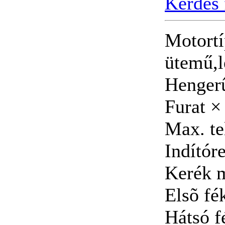
Kérdés 
Motortí
ütemű,l
Hengerû
Furat ×
Max. te
Indítór
Kerék m
Elsõ fék
Hátsó f