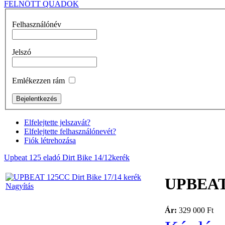
FELNŐTT QUADOK
Felhasználónév
Jelszó
Emlékezzen rám
Elfelejtette jelszavát?
Elfelejtette felhasználónevét?
Fiók létrehozása
Upbeat 125 eladó Dirt Bike 14/12kerék
UPBEAT 
Nagyítás
Ár:
329 000 Ft