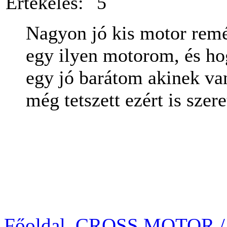
Értékelés:
Nagyon jó kis motor rem
egy ilyen motorom, és h
egy jó barátom akinek va
még tetszett ezért is szer
Főoldal
CROSS MOTOR /