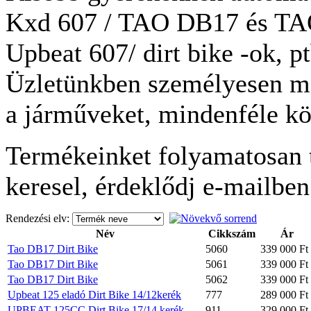
Kxd 607 / TAO DB17 és TA
Upbeat 607/ dirt bike -ok, p
Üzletünkben személyesen me
a járműveket, mindenféle kö
Termékeinket folyamatosan t
keresel, érdeklődj e-mailbe
Rendezési elv:
Név
Cikkszám
Ár
Tao DB17 Dirt Bike
5060
339 000 Ft
Tao DB17 Dirt Bike
5061
339 000 Ft
Tao DB17 Dirt Bike
5062
339 000 Ft
Upbeat 125 eladó Dirt Bike 14/12kerék
777
289 000 Ft
UPBEAT 125CC Dirt Bike 17/14 kerék
911
329 000 Ft