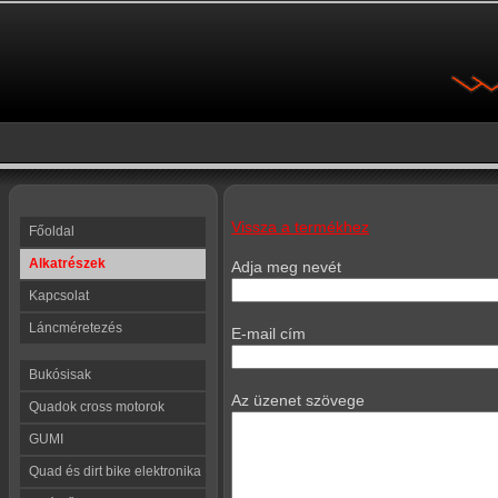
Vissza a termékhez
Főoldal
Alkatrészek
Adja meg nevét
Kapcsolat
Láncméretezés
E-mail cím
Bukósisak
Az üzenet szövege
Quadok cross motorok
GUMI
Quad és dirt bike elektronika