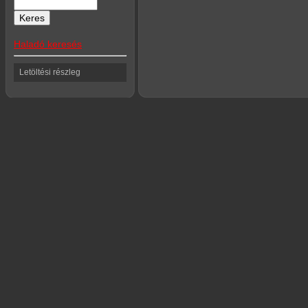
Haladó keresés
Letöltési részleg