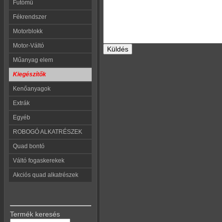
Futómű
Fékrendszer
Motorblokk
Motor-Váltó
Műanyag elem
Kiegészítők
Kenőanyagok
Extrák
Egyéb
ROBOGÓ ALKATRÉSZEK
Quad bontó
Váltó fogaskerekek
Akciós quad alkatrészek
Termék keresés