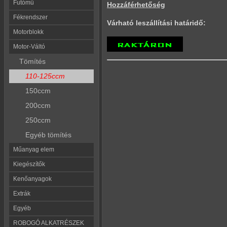
Futómű
Hozzáférhetőség
Fékrendszer
Várható leszállítási határidő:
Motorblokk
Motor-Váltó
Tömítés
110-125ccm
150ccm
200ccm
250ccm
Egyéb tömítés
Műanyag elem
Kiegészítők
Kenőanyagok
Extrák
Egyéb
ROBOGÓ ALKATRÉSZEK