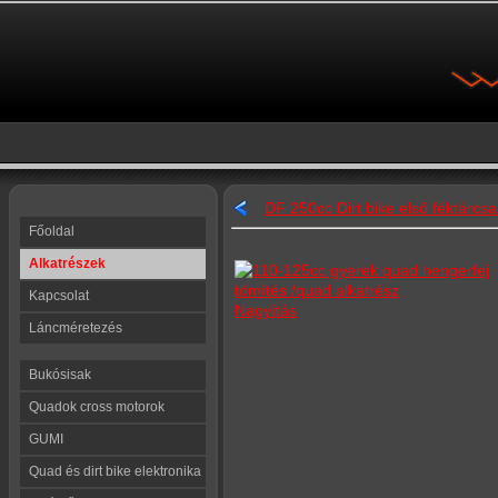
DF 250cc Dirt bike első féktárcsa
Főoldal
Alkatrészek
Kapcsolat
Nagyítás
Láncméretezés
Bukósisak
Quadok cross motorok
GUMI
Quad és dirt bike elektronika