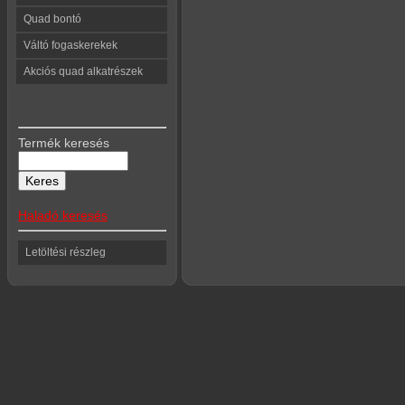
Quad bontó
Váltó fogaskerekek
Akciós quad alkatrészek
Termék keresés
Haladó keresés
Letöltési részleg